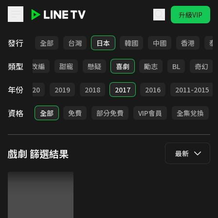
升級VIP
LINE TV - 戲劇
發行
全部
台灣
日本
韓國
中國
香港
泰
類型
都會
改編
甜寵
懸疑
喜劇
勵志
BL
奇幻
年份
021
2020
2019
2018
2017
2016
2011-2015
資格
全部
免費
部分免費
VIP會員
全集兌換
戲劇
篩選結果
最新