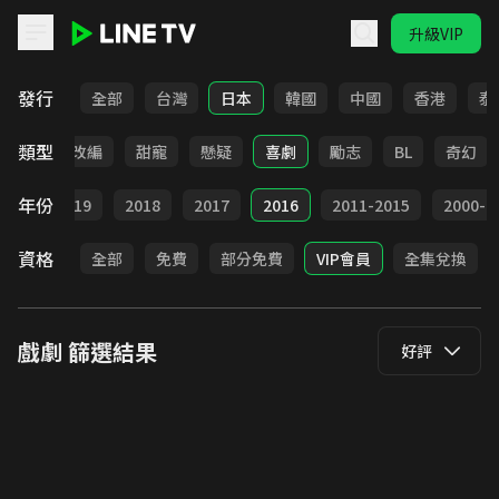
升級VIP
LINE TV - 戲劇
發行
全部
台灣
日本
韓國
中國
香港
泰
類型
都會
改編
甜寵
懸疑
喜劇
勵志
BL
奇幻
年份
020
2019
2018
2017
2016
2011-2015
2000-2
資格
全部
免費
部分免費
VIP會員
全集兌換
戲劇
篩選結果
好評