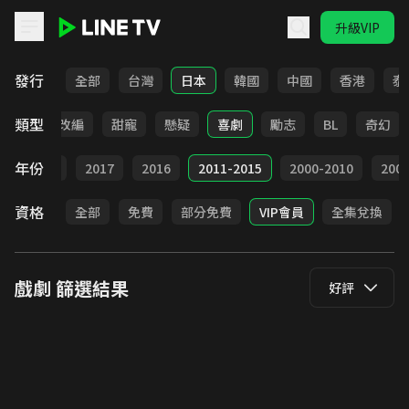
升級VIP
LINE TV - 戲劇
發行
全部
台灣
日本
韓國
中國
香港
泰
類型
都會
改編
甜寵
懸疑
喜劇
勵志
BL
奇幻
年份
9
2018
2017
2016
2011-2015
2000-2010
20
資格
全部
免費
部分免費
VIP會員
全集兌換
戲劇
篩選結果
好評