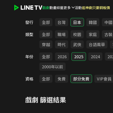
戲劇
動畫
綜藝
更多
活動
追神劇只要銅板價
LINE TV - 戲劇
發行
全部
台灣
日本
韓國
中國
類型
全部
職場
校園
家庭
古裝
穿越
時代
武俠
台語風華
年份
全部
2026
2025
2024
20
2000年以前
資格
全部
免費
部分免費
VIP會員
戲劇
篩選結果