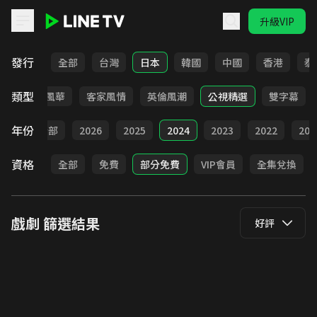
升級VIP
LINE TV - 戲劇
發行
全部
台灣
日本
韓國
中國
香港
泰
類型
俠
台語風華
客家風情
英倫風潮
公視精選
雙字幕
年份
全部
2026
2025
2024
2023
2022
202
資格
全部
免費
部分免費
VIP會員
全集兌換
戲劇
篩選結果
好評