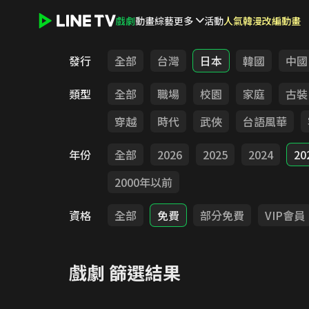
戲劇
動畫
綜藝
更多
活動
人氣韓漫改編動畫
LINE TV - 戲劇
發行
全部
台灣
日本
韓國
中國
類型
全部
職場
校園
家庭
古裝
穿越
時代
武俠
台語風華
年份
全部
2026
2025
2024
20
2000年以前
資格
全部
免費
部分免費
VIP會員
戲劇
篩選結果