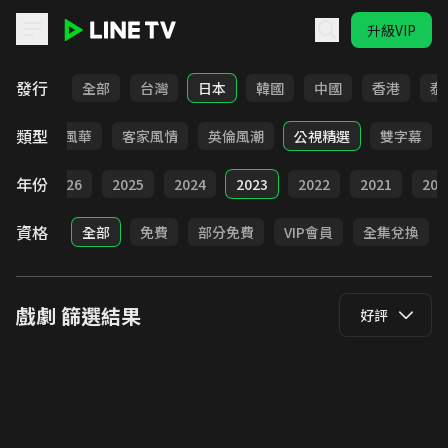
升級VIP
LINE TV - 戲劇
發行
全部
台灣
日本
韓國
中國
香港
泰
類型
俠
台語風華
客家風情
英倫風潮
公視精選
雙字幕
年份
全部
2026
2025
2024
2023
2022
2021
202
資格
全部
免費
部分免費
VIP會員
全集兌換
戲劇
篩選結果
好評