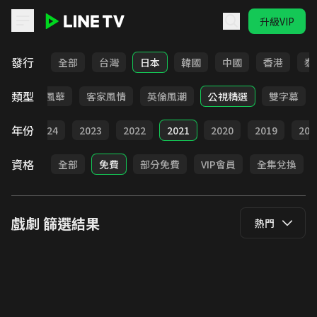
升級VIP
LINE TV - 戲劇
發行
全部
台灣
日本
韓國
中國
香港
泰
類型
俠
台語風華
客家風情
英倫風潮
公視精選
雙字幕
年份
025
2024
2023
2022
2021
2020
2019
201
資格
全部
免費
部分免費
VIP會員
全集兌換
戲劇
篩選結果
熱門