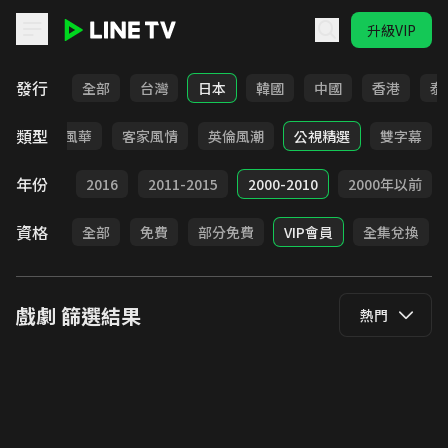
升級VIP
LINE TV - 戲劇
發行
全部
台灣
日本
韓國
中國
香港
泰
類型
俠
台語風華
客家風情
英倫風潮
公視精選
雙字幕
年份
2017
2016
2011-2015
2000-2010
2000年以前
資格
全部
免費
部分免費
VIP會員
全集兌換
戲劇
篩選結果
熱門