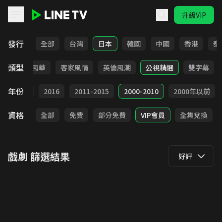
升級VIP
LINE TV - 戲劇
發行
全部
台灣
日本
韓國
中國
香港
泰
類型
俠
台語風華
客家風情
英倫風潮
公視精選
雙字幕
年份
2017
2016
2011-2015
2000-2010
2000年以前
資格
全部
免費
部分免費
VIP會員
全集兌換
戲劇
篩選結果
好評