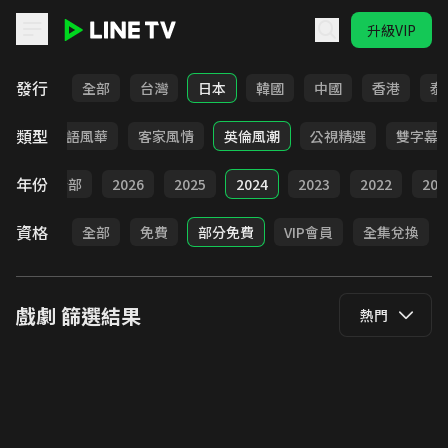
升級VIP
LINE TV - 戲劇
發行
全部
台灣
日本
韓國
中國
香港
泰
類型
武俠
台語風華
客家風情
英倫風潮
公視精選
雙字幕
年份
全部
2026
2025
2024
2023
2022
202
資格
全部
免費
部分免費
VIP會員
全集兌換
戲劇
篩選結果
熱門