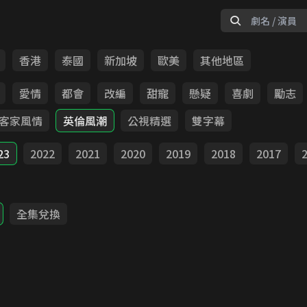
香港
泰國
新加坡
歐美
其他地區
愛情
都會
改編
甜寵
懸疑
喜劇
勵志
客家風情
英倫風潮
公視精選
雙字幕
23
2022
2021
2020
2019
2018
2017
全集兌換