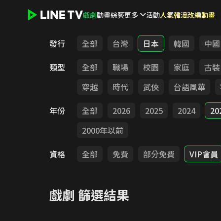
戲劇
動畫
綜藝
更多
活動
人氣韓漫改編動畫
LINE TV - 戲劇
發行
全部
台灣
日本
韓國
中國
類型
全部
職場
校園
家庭
古裝
穿越
時代
武俠
台語風華
年份
全部
2026
2025
2024
20
2000年以前
資格
全部
免費
部分免費
VIP會員
戲劇
篩選結果