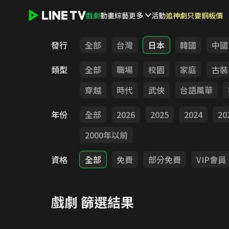
戲劇
動畫
綜藝
更多
活動
追神劇只要銅板價
LINE TV - 戲劇
發行
全部
台灣
日本
韓國
中國
類型
全部
職場
校園
家庭
古裝
穿越
時代
武俠
台語風華
年份
全部
2026
2025
2024
20
2000年以前
資格
全部
免費
部分免費
VIP會員
戲劇
篩選結果