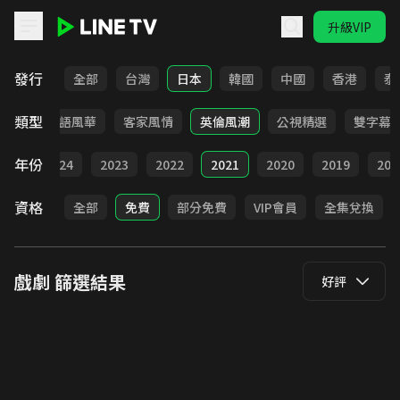
升級VIP
LINE TV - 戲劇
發行
全部
台灣
日本
韓國
中國
香港
泰
類型
武俠
台語風華
客家風情
英倫風潮
公視精選
雙字幕
年份
025
2024
2023
2022
2021
2020
2019
201
資格
全部
免費
部分免費
VIP會員
全集兌換
戲劇
篩選結果
好評