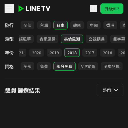
升級VIP
LINE TV - 戲劇
發行
全部
台灣
日本
韓國
中國
香港
泰
類型
武俠
台語風華
客家風情
英倫風潮
公視精選
雙字幕
年份
022
2021
2020
2019
2018
2017
2016
201
資格
全部
免費
部分免費
VIP會員
全集兌換
戲劇
篩選結果
熱門