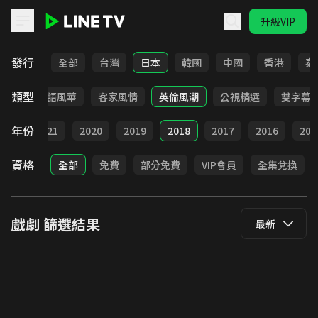
升級VIP
LINE TV - 戲劇
發行
全部
台灣
日本
韓國
中國
香港
泰
類型
武俠
台語風華
客家風情
英倫風潮
公視精選
雙字幕
年份
022
2021
2020
2019
2018
2017
2016
201
資格
全部
免費
部分免費
VIP會員
全集兌換
戲劇
篩選結果
最新