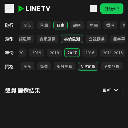
升級VIP
LINE TV - 戲劇
發行
全部
台灣
日本
韓國
中國
香港
泰
類型
武俠
台語風華
客家風情
英倫風潮
公視精選
雙字幕
年份
021
2020
2019
2018
2017
2016
2011-2015
資格
全部
免費
部分免費
VIP會員
全集兌換
戲劇
篩選結果
最新