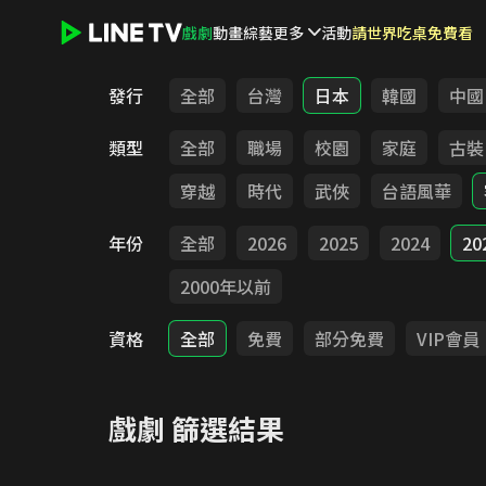
戲劇
動畫
綜藝
更多
活動
請世界吃桌免費看
LINE TV - 戲劇
發行
全部
台灣
日本
韓國
中國
類型
全部
職場
校園
家庭
古裝
穿越
時代
武俠
台語風華
年份
全部
2026
2025
2024
20
2000年以前
資格
全部
免費
部分免費
VIP會員
戲劇
篩選結果