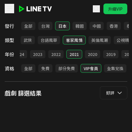
升級VIP
LINE TV - 戲劇
發行
全部
台灣
日本
韓國
中國
香港
泰
類型
時代
武俠
台語風華
客家風情
英倫風潮
公視精
年份
025
2024
2023
2022
2021
2020
2019
201
資格
全部
免費
部分免費
VIP會員
全集兌換
戲劇
篩選結果
好評