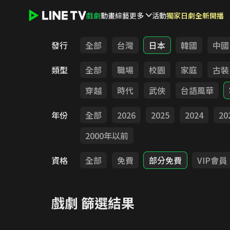
戲劇
動畫
綜藝
更多
活動
獨家日劇全新開播
LINE TV - 戲劇
發行
全部
台灣
日本
韓國
中國
類型
全部
職場
校園
家庭
古裝
穿越
時代
武俠
台語風華
年份
全部
2026
2025
2024
20
2000年以前
資格
全部
免費
部分免費
VIP會員
戲劇
篩選結果