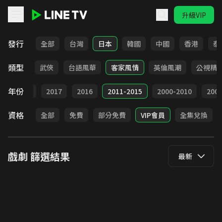
升級VIP
LINE TV - 戲劇
發行
全部
台灣
日本
韓國
中國
香港
泰
類型
時代
武俠
台語風華
客家風情
英倫風潮
公視精
年份
9
2018
2017
2016
2011-2015
2000-2010
20
資格
全部
免費
部分免費
VIP會員
全集兌換
戲劇
篩選結果
最新