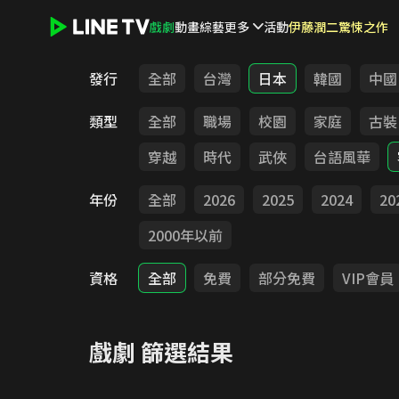
戲劇
動畫
綜藝
更多
活動
伊藤潤二驚悚之作
LINE TV - 戲劇
發行
全部
台灣
日本
韓國
中國
類型
全部
職場
校園
家庭
古裝
穿越
時代
武俠
台語風華
年份
全部
2026
2025
2024
20
2000年以前
資格
全部
免費
部分免費
VIP會員
戲劇
篩選結果