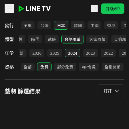
升級VIP
LINE TV - 戲劇
發行
全部
台灣
日本
韓國
中國
香港
泰
類型
仙俠
穿越
時代
武俠
台語風華
客家風情
英倫風
年份
全部
2026
2025
2024
2023
2022
202
資格
全部
免費
部分免費
VIP會員
全集兌換
戲劇
篩選結果
好評