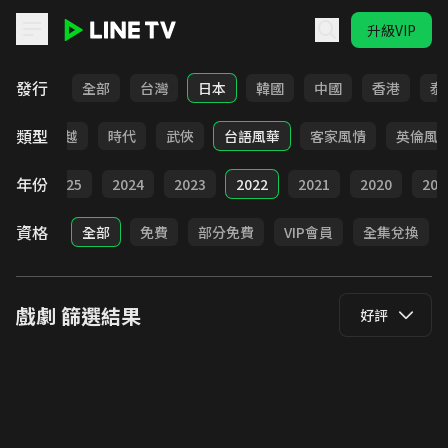
升級VIP
LINE TV - 戲劇
發行
全部
台灣
日本
韓國
中國
香港
泰
類型
仙俠
穿越
時代
武俠
台語風華
客家風情
英倫風
年份
026
2025
2024
2023
2022
2021
2020
201
資格
全部
免費
部分免費
VIP會員
全集兌換
戲劇
篩選結果
好評