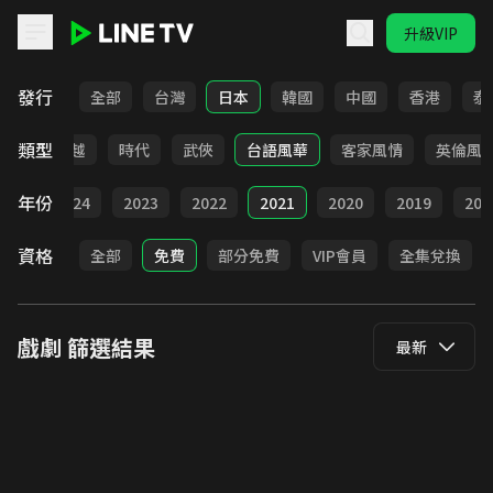
升級VIP
LINE TV - 戲劇
發行
全部
台灣
日本
韓國
中國
香港
泰
類型
仙俠
穿越
時代
武俠
台語風華
客家風情
英倫風
年份
025
2024
2023
2022
2021
2020
2019
201
資格
全部
免費
部分免費
VIP會員
全集兌換
戲劇
篩選結果
最新