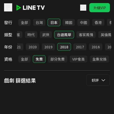
升級VIP
LINE TV - 戲劇
發行
全部
台灣
日本
韓國
中國
香港
泰
類型
仙俠
穿越
時代
武俠
台語風華
客家風情
英倫風
年份
022
2021
2020
2019
2018
2017
2016
201
資格
全部
免費
部分免費
VIP會員
全集兌換
戲劇
篩選結果
好評