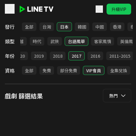
升級VIP
LINE TV - 戲劇
發行
全部
台灣
日本
韓國
中國
香港
泰
類型
仙俠
穿越
時代
武俠
台語風華
客家風情
英倫風
年份
021
2020
2019
2018
2017
2016
2011-2015
資格
全部
免費
部分免費
VIP會員
全集兌換
戲劇
篩選結果
熱門