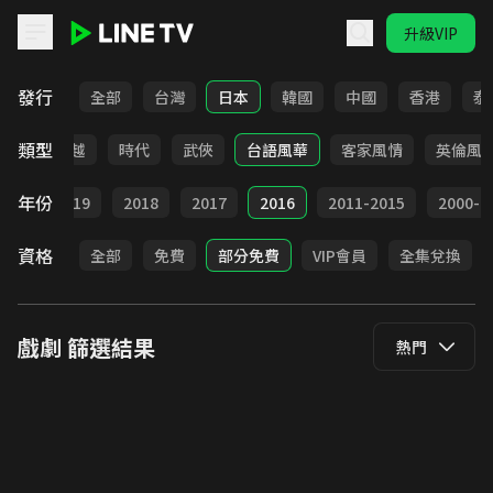
升級VIP
LINE TV - 戲劇
發行
全部
台灣
日本
韓國
中國
香港
泰
類型
仙俠
穿越
時代
武俠
台語風華
客家風情
英倫風
年份
020
2019
2018
2017
2016
2011-2015
2000-2
資格
全部
免費
部分免費
VIP會員
全集兌換
戲劇
篩選結果
熱門