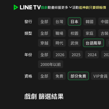
戲劇
動畫
綜藝
更多
活動
追神劇只要銅板價
LINE TV - 戲劇
發行
全部
台灣
日本
韓國
中國
類型
全部
職場
校園
家庭
古裝
穿越
時代
武俠
台語風華
年份
全部
2026
2025
2024
20
2000年以前
資格
全部
免費
部分免費
VIP會員
戲劇
篩選結果