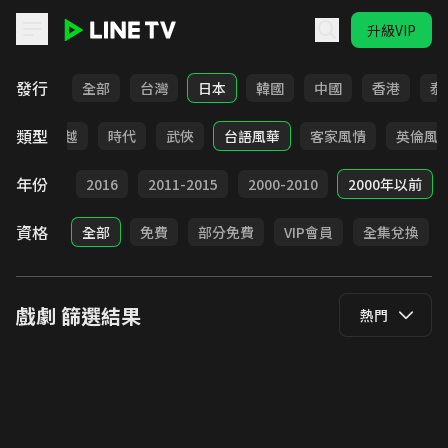
升級VIP
LINE TV - 戲劇
發行
全部
台灣
日本
韓國
中國
香港
泰
類型
仙俠
穿越
時代
武俠
台語風華
客家風情
英倫風
年份
2017
2016
2011-2015
2000-2010
2000年以前
資格
全部
免費
部分免費
VIP會員
全集兌換
戲劇
篩選結果
熱門