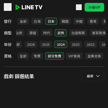
升級VIP
LINE TV - 戲劇
發行
全部
台灣
日本
韓國
中國
香港
泰
類型
療癒
仙俠
穿越
時代
武俠
台語風華
客家風情
年份
全部
2026
2025
2024
2023
2022
202
資格
全部
免費
部分免費
VIP會員
全集兌換
戲劇
篩選結果
最新