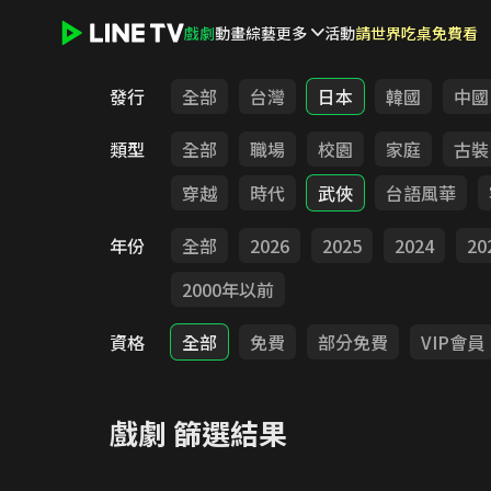
戲劇
動畫
綜藝
更多
活動
請世界吃桌免費看
LINE TV - 戲劇
發行
全部
台灣
日本
韓國
中國
類型
全部
職場
校園
家庭
古裝
穿越
時代
武俠
台語風華
年份
全部
2026
2025
2024
20
2000年以前
資格
全部
免費
部分免費
VIP會員
戲劇
篩選結果