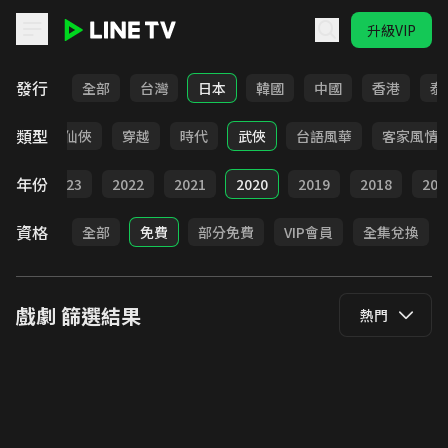
升級VIP
LINE TV - 戲劇
發行
全部
台灣
日本
韓國
中國
香港
泰
類型
療癒
仙俠
穿越
時代
武俠
台語風華
客家風情
年份
024
2023
2022
2021
2020
2019
2018
201
資格
全部
免費
部分免費
VIP會員
全集兌換
戲劇
篩選結果
熱門