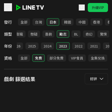
升級VIP
LINE TV - 戲劇
發行
全部
台灣
日本
韓國
中國
香港
泰
類型
改編
甜寵
懸疑
喜劇
勵志
BL
奇幻
驚悚
年份
全部
2026
2025
2024
2023
2022
2021
202
資格
全部
免費
部分免費
VIP會員
全集兌換
戲劇
篩選結果
好評