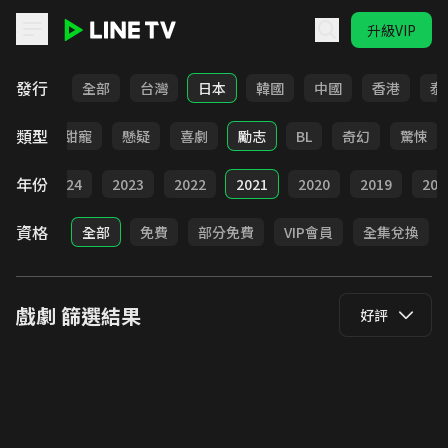
升級VIP
LINE TV - 戲劇
發行
全部
台灣
日本
韓國
中國
香港
泰
類型
改編
甜寵
懸疑
喜劇
勵志
BL
奇幻
驚悚
年份
025
2024
2023
2022
2021
2020
2019
201
資格
全部
免費
部分免費
VIP會員
全集兌換
戲劇
篩選結果
好評