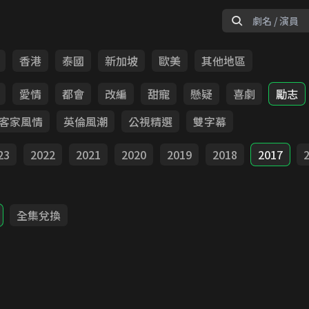
香港
泰國
新加坡
歐美
其他地區
愛情
都會
改編
甜寵
懸疑
喜劇
勵志
客家風情
英倫風潮
公視精選
雙字幕
23
2022
2021
2020
2019
2018
2017
全集兌換