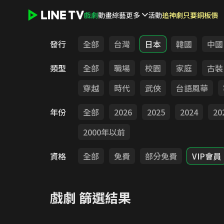
戲劇
動畫
綜藝
更多
活動
追神劇只要銅板價
LINE TV - 戲劇
發行
全部
台灣
日本
韓國
中國
類型
全部
職場
校園
家庭
古裝
穿越
時代
武俠
台語風華
年份
全部
2026
2025
2024
20
2000年以前
資格
全部
免費
部分免費
VIP會員
戲劇
篩選結果