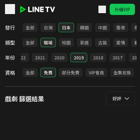
升級VIP
LINE TV - 戲劇
發行
全部
台灣
日本
韓國
中國
香港
泰
類型
全部
職場
校園
家庭
古裝
愛情
都
年份
023
2022
2021
2020
2019
2018
2017
201
資格
全部
免費
部分免費
VIP會員
全集兌換
戲劇
篩選結果
好評