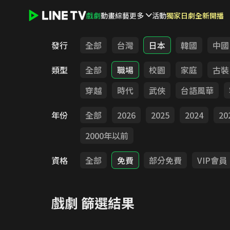
戲劇
動畫
綜藝
更多
活動
獨家日劇全新開播
LINE TV - 戲劇
發行
全部
台灣
日本
韓國
中國
類型
全部
職場
校園
家庭
古裝
穿越
時代
武俠
台語風華
年份
全部
2026
2025
2024
20
2000年以前
資格
全部
免費
部分免費
VIP會員
戲劇
篩選結果