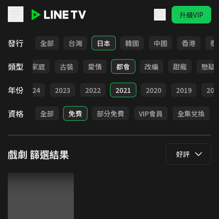
升級VIP
LINE TV - 戲劇
發行
全部
台灣
日本
韓國
中國
香港
泰
類型
校園
家庭
古裝
愛情
都會
改編
甜寵
懸疑
年份
025
2024
2023
2022
2021
2020
2019
201
資格
全部
免費
部分免費
VIP會員
全集兌換
戲劇
篩選結果
好評