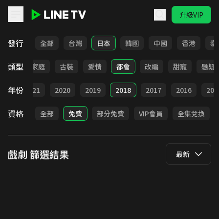
升級VIP
LINE TV - 戲劇
發行
全部
台灣
日本
韓國
中國
香港
泰
類型
校園
家庭
古裝
愛情
都會
改編
甜寵
懸疑
年份
022
2021
2020
2019
2018
2017
2016
201
資格
全部
免費
部分免費
VIP會員
全集兌換
戲劇
篩選結果
最新