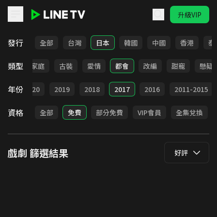
升級VIP
LINE TV - 戲劇
發行
全部
台灣
日本
韓國
中國
香港
泰
類型
校園
家庭
古裝
愛情
都會
改編
甜寵
懸疑
年份
021
2020
2019
2018
2017
2016
2011-2015
資格
全部
免費
部分免費
VIP會員
全集兌換
戲劇
篩選結果
好評