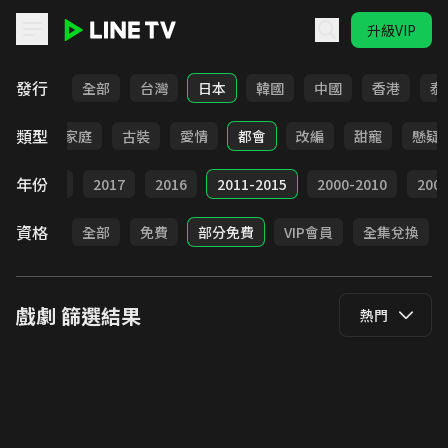
升級VIP
LINE TV - 戲劇
發行
全部
台灣
日本
韓國
中國
香港
泰
類型
校園
家庭
古裝
愛情
都會
改編
甜寵
懸疑
年份
9
2018
2017
2016
2011-2015
2000-2010
20
資格
全部
免費
部分免費
VIP會員
全集兌換
戲劇
篩選結果
熱門