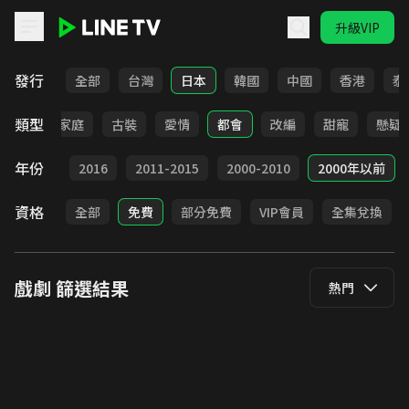
升級VIP
LINE TV - 戲劇
發行
全部
台灣
日本
韓國
中國
香港
泰
類型
校園
家庭
古裝
愛情
都會
改編
甜寵
懸疑
年份
2017
2016
2011-2015
2000-2010
2000年以前
資格
全部
免費
部分免費
VIP會員
全集兌換
戲劇
篩選結果
熱門