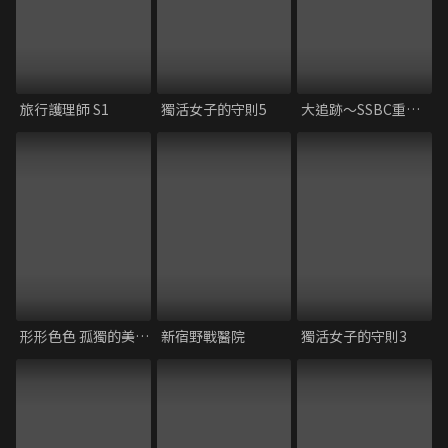
旅行護理師 S1
獨活女子的守則5
大追跡～SSBC重案組～
形形色色 孤獨的美食家
新宿野戰醫院
獨活女子的守則3