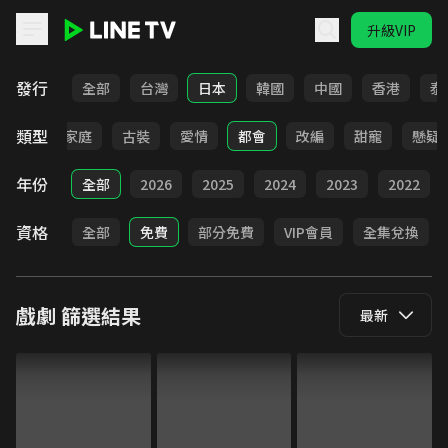
升級VIP
LINE TV - 戲劇
發行
全部
台灣
日本
韓國
中國
香港
泰
類型
校園
家庭
古裝
愛情
都會
改編
甜寵
懸疑
年份
全部
2026
2025
2024
2023
2022
資格
全部
免費
部分免費
VIP會員
全集兌換
戲劇
篩選結果
最新