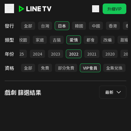
升級VIP
LINE TV - 戲劇
發行
全部
台灣
日本
韓國
中國
香港
泰
類型
職場
校園
家庭
古裝
愛情
都會
改編
甜寵
年份
026
2025
2024
2023
2022
2021
2020
201
資格
全部
免費
部分免費
VIP會員
全集兌換
戲劇
篩選結果
最新