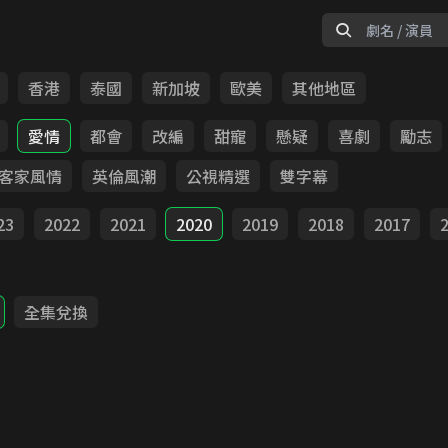
香港
泰國
新加坡
歐美
其他地區
愛情
都會
改編
甜寵
懸疑
喜劇
勵志
客家風情
英倫風潮
公視精選
雙字幕
23
2022
2021
2020
2019
2018
2017
全集兌換