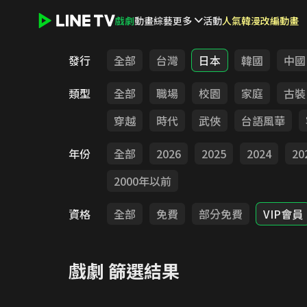
戲劇
動畫
綜藝
更多
活動
人氣韓漫改編動畫
LINE TV - 戲劇
發行
全部
台灣
日本
韓國
中國
類型
全部
職場
校園
家庭
古裝
穿越
時代
武俠
台語風華
年份
全部
2026
2025
2024
20
2000年以前
資格
全部
免費
部分免費
VIP會員
戲劇
篩選結果