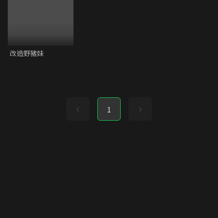
改造野豬妹
1