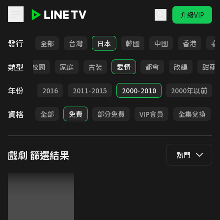
升級VIP
LINE TV - 戲劇
發行
全部
台灣
日本
韓國
中國
香港
泰
類型
職場
校園
家庭
古裝
愛情
都會
改編
甜寵
年份
2017
2016
2011-2015
2000-2010
2000年以前
資格
全部
免費
部分免費
VIP會員
全集兌換
戲劇
篩選結果
熱門