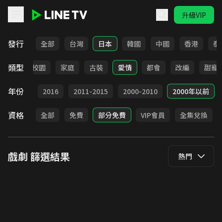
升級VIP
LINE TV - 戲劇
發行
全部
台灣
日本
韓國
中國
香港
泰
類型
職場
校園
家庭
古裝
愛情
都會
改編
甜寵
年份
2017
2016
2011-2015
2000-2010
2000年以前
資格
全部
免費
部分免費
VIP會員
全集兌換
戲劇
篩選結果
熱門