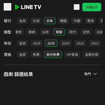
升級VIP
LINE TV - 戲劇
發行
全部
台灣
日本
韓國
中國
香港
泰
類型
奇幻
驚悚
療癒
仙俠
穿越
時代
武俠
台語
年份
全部
2026
2025
2024
2023
2022
資格
全部
免費
部分免費
VIP會員
全集兌換
戲劇
篩選結果
熱門