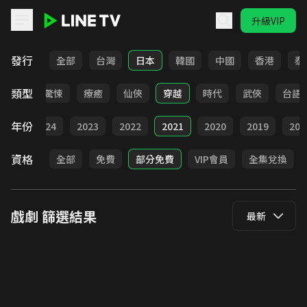
升級VIP
LINE TV - 戲劇
發行
全部
台灣
日本
韓國
中國
香港
泰
類型
奇幻
驚悚
療癒
仙俠
穿越
時代
武俠
台語
年份
025
2024
2023
2022
2021
2020
2019
201
資格
全部
免費
部分免費
VIP會員
全集兌換
戲劇
篩選結果
最新